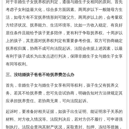
对于非婚生子女抚养权的判定，遵循与婚生子女相同的原则。首先
考虑子女利益最大化，综合多方面因素。两周岁以下一般随母方生
活，如母方有不宜抚养情形则可随父方。两周岁以上的，会考量双
方经济状况、抚养能力、生活环境等。比如一方收入稳定、有良好
居住条件且能给予孩子更多陪伴，更有利于争取抚养权。十周岁以
上的孩子，其意愿对抚养权判定有重要参考价值。双方可协商确定
抚养权归属，协商不成可向法院起诉。法院会依据上述因素，以最
有利于孩子成长为出发点进行判决，保障非婚生子女与婚生子女享
有同等权利。
三、没结婚孩子爸爸不给抚养费怎么办
首先，非婚生子女与婚生子女享有同等权利，孩子生父有抚养义
务。若其不给抚养费，您可先尝试协商，明确告知对方法律规定其
应承担抚养责任。若协商无果，可向法院起诉。
起诉时，要准备好相关证据，如孩子出生证明、能证明亲子关系的
材料、对方收入情况等。法院判决后，若对方仍不履行，可申请强
制执行。法院会查询其财产状况，采取查封、扣押、冻结等措施，