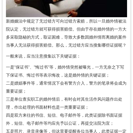
新婚姻法中规定了无过错方可向过错方索赔，所以一旦婚外情被法
院认定，无过错方就可获得损害赔偿。但由于存在婚外情的一方大
多采取隐秘的方式，取证困难，导致大多数因婚外情而离婚的案件
当事人无法获得损害赔偿。那么，无过错方应当搜集哪些证据呢？
一般来说，应当注意搜集以下关键证据：
一是"保证书”、"悔过书”等，婚外情突然被曝光，一方无奈之下写
下保证书、悔过书等表示悔改，这是婚外情的关键证据；
二是嫖娼事件等，通常情况下会有警方介入，警方的笔录将会成为
重要证据；
三是单位查实职工的婚外情后，有时会对其生活作风问题作出处
理，作出处理的书面材料也是一类重要证据；
四是双方来往的书信、短信、电子邮件等，此类证据除书面证据
外，短信、电子邮件等均应先予以公证，再提交法院为宜；
五是照片、录音录像等，但这里要提醒各位当事人，此类证据一定